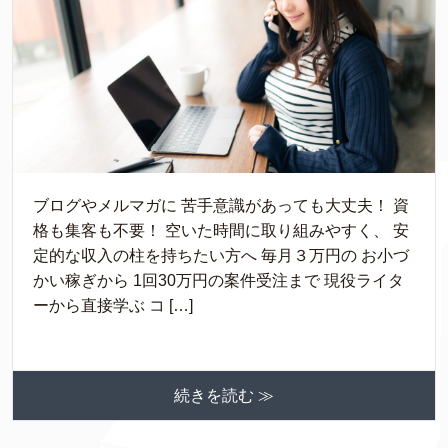
ブログやメルマガに 苦手意識があっても大丈夫！ 資
格も集客も不要！ 空いた時間に取り組みやすく、 安
定的な収入の柱を持ちたい方へ 毎月３万円の お小づ
かい稼ぎから 1回30万円の案件受注まで 現役ライタ
ーから直接学ぶ コ […]
続きを読む ≫