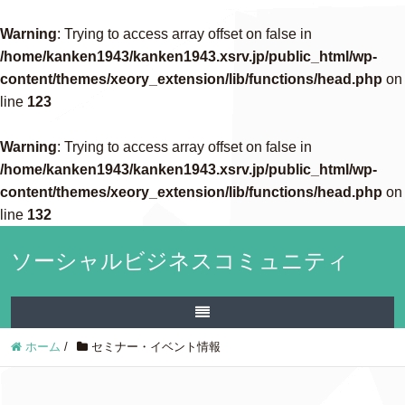
Warning
: Trying to access array offset on false in
/home/kanken1943/kanken1943.xsrv.jp/public_html/wp-
content/themes/xeory_extension/lib/functions/head.php
on
line
123
Warning
: Trying to access array offset on false in
/home/kanken1943/kanken1943.xsrv.jp/public_html/wp-
content/themes/xeory_extension/lib/functions/head.php
on
line
132
ソーシャルビジネスコミュニティ
ホーム
/
セミナー・イベント情報